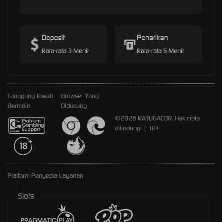
Deposit
Penarikan
Rata-rata 3 Menit
Rata-rata 5 Menit
Tanggung Jawab
Browser Yang
Bermain
Didukung
©2026 RATUGACOR. Hak cipta
dilindungi | 18+
Platform Penyedia Layanan
Slots