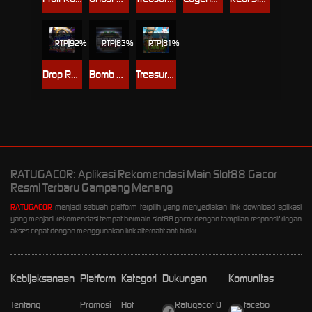
RTP
92%
RTP
83%
RTP
81%
Drop Racing
Bomb Defusal
Treasure Land
RATUGACOR: Aplikasi Rekomendasi Main Slot88 Gacor
Resmi Terbaru Gampang Menang
RATUGACOR
menjadi sebuah platform terpilih yang menyediakan link download aplikasi
yang menjadi rekomendasi tempat bermain slot88 gacor dengan tampilan responsif ringan
akses cepat dengan menggunakan link alternatif anti blokir.
Kebijaksanaan
Platform
Kategori
Dukungan
Komunitas
Tentang
Promosi
Hot
Ratugacor O
facebo