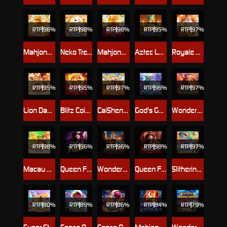
RTP
96%
RTP
98%
RTP
98%
RTP
95%
RTP
97%
Mahjong Gold: Lion
Neko Treasure
Mahjong Gold: Tiger
Aztec Legacy
Royale Ace
RTP
95%
RTP
95%
RTP
97%
RTP
96%
RTP
97%
Lion Dance Slot4D
Blitz Coin: Hold & Win
CaiShen Mega Fortune
God's Gambit: Poseidon
Wonders of Grand Canyon
RTP
98%
RTP
96%
RTP
96%
RTP
98%
RTP
97%
Macau Slot4D
Queen Femida
Wonders of Colosseum
Queen Femida 2
Slithering Riches
RTP
80%
RTP
89%
RTP
86%
RTP
84%
RTP
79%