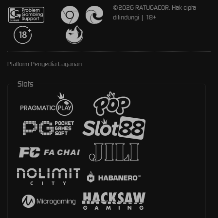
©2026 RATUGACOR. Hak cipta
dilindungi | 18+
Platform Penyedia Layanan
Slots