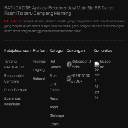
RATUGACOR: Aplikasi Rekomendasi Main Slot88 Gacor
Resmi Terbaru Gampang Menang
RATUGACOR
menjadi sebuah platform terpilih yang menyediakan link download aplikasi
yang menjadi rekomendasi tempat bermain slot88 gacor dengan tampilan responsif ringan
akses cepat dengan menggunakan link alternatif anti blokir.
Kebijaksanaan
Platform
Kategori
Dukungan
Komunitas
Tentang
Promosi
Hot
Ratugacor O
facebo
RATUGACOR
Games
fficial
ok
Loyalty
Responsible
Slots
+62813130
Referral
Gambling
27364
Live
Pusat Bantuan
Casino
Syarat dan
Race
Ketentuan
Togel
Olahraga
Crash