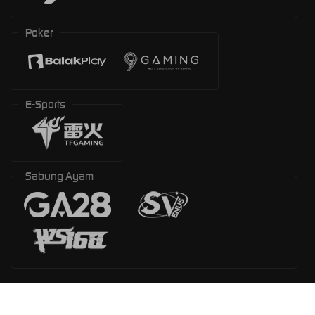
Poker
E-Sports
Sabung Ayam