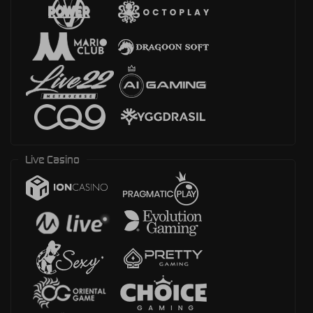
Live Casino